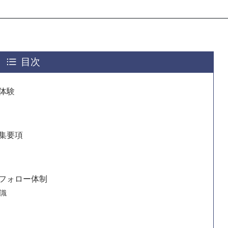
目次
体験
集要項
フォロー体制
識