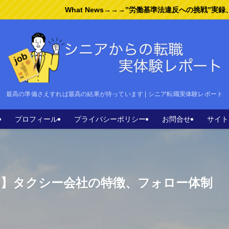
What News→→→”労働基準法違反への挑戦”実録、まもなく公開し
最高の準備さえすれば最高の結果が待っています | シニア転職実体験レポート
プロフィール
プライバシーポリシー
お問合せ
サイト
由】タクシー会社の特徴、フォロー体制