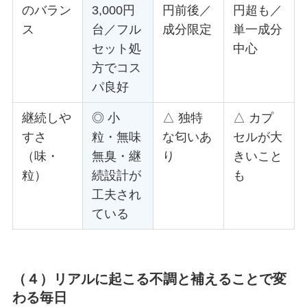
のバラン
3,000円
円前後／
円超も／
ス
台／フル
成分限定
単一成分
セット処
中心
方でコス
パ良好
継続しや
◎ 小
△ 独特
△ カプ
すさ
粒・無味
な匂いあ
セルが大
（味・
無臭・継
り
きいこと
粒）
続設計が
も
工夫され
ている
（４）リアルに起こる不調と補えることで変
わる毎日