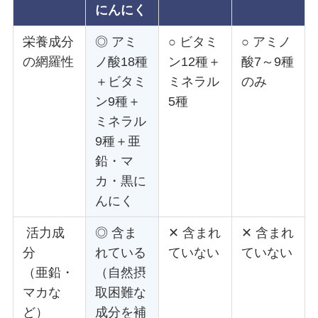
にんにく
栄養成分
◎ アミ
○ ビタミ
○ アミノ
の網羅性
ノ酸18種
ン12種＋
酸7～9種
＋ビタミ
ミネラル
のみ
ン9種＋
5種
ミネラル
9種＋亜
鉛・マ
カ・黒に
んにく
活力成
◎ 含ま
✕ 含まれ
✕ 含まれ
分
れている
ていない
ていない
（亜鉛・
（自然摂
マカな
取困難な
ど）
成分を補