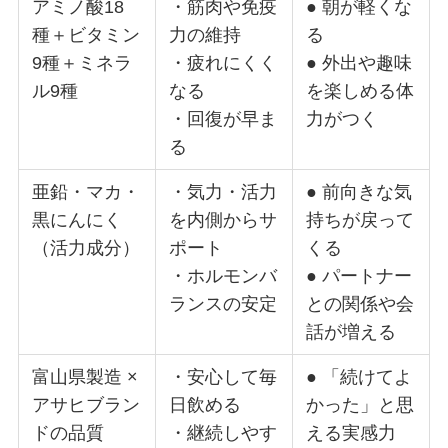
アミノ酸18
・筋肉や免疫
● 朝が軽くな
種＋ビタミン
力の維持
る
9種＋ミネラ
・疲れにくく
● 外出や趣味
ル9種
なる
を楽しめる体
・回復が早ま
力がつく
る
亜鉛・マカ・
・気力・活力
● 前向きな気
黒にんにく
を内側からサ
持ちが戻って
（活力成分）
ポート
くる
・ホルモンバ
● パートナー
ランスの安定
との関係や会
話が増える
富山県製造 ×
・安心して毎
● 「続けてよ
アサヒブラン
日飲める
かった」と思
ドの品質
・継続しやす
える実感力