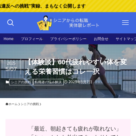
挑戦”実録、まもなく公開します
Home
プロフィール
プライバシーポリシー
お問合せ
サイトマッ
【体験談】60代疲れやすい体を変
2025
5/07
える栄養習慣はコレ一択
2025年5月7日
シニアの挑戦
転職者の悩み解決
ホーム
シニアの挑戦
「最近、朝起きても疲れが取れない」