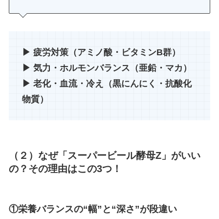
▶ 疲労対策（アミノ酸・ビタミンB群）
▶ 気力・ホルモンバランス（亜鉛・マカ）
▶ 老化・血流・冷え（黒にんにく・抗酸化
物質）
（２）なぜ「スーパービール酵母
Z
」がいい
の？その理由はこの
3
つ！
①栄養バランスの
“
幅
”
と
“
深さ
”
が段違い