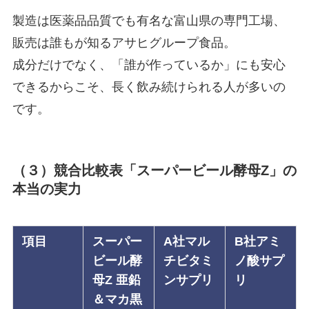
製造は医薬品品質でも有名な富山県の専門工場、
販売は誰もが知るアサヒグループ食品。
成分だけでなく、「誰が作っているか」にも安心
できるからこそ、長く飲み続けられる人が多いの
です。
（３）競合比較表「スーパービール酵母
Z
」の
本当の実力
項目
スーパー
A社マル
B社アミ
ビール酵
チビタミ
ノ酸サプ
母Z 亜鉛
ンサプリ
リ
＆マカ黒