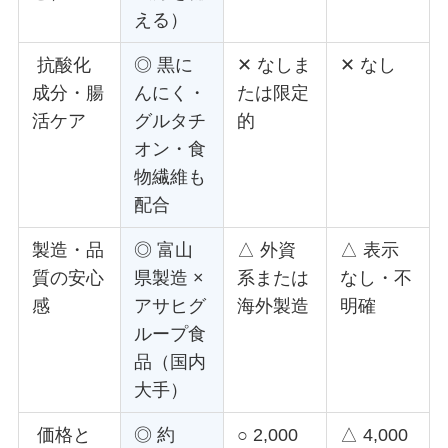
える）
抗酸化
◎ 黒に
✕ なしま
✕ なし
成分・腸
んにく・
たは限定
活ケア
グルタチ
的
オン・食
物繊維も
配合
製造・品
◎ 富山
△ 外資
△ 表示
質の安心
県製造 ×
系または
なし・不
感
アサヒグ
海外製造
明確
ループ食
品（国内
大手）
価格と
◎ 約
○ 2,000
△ 4,000